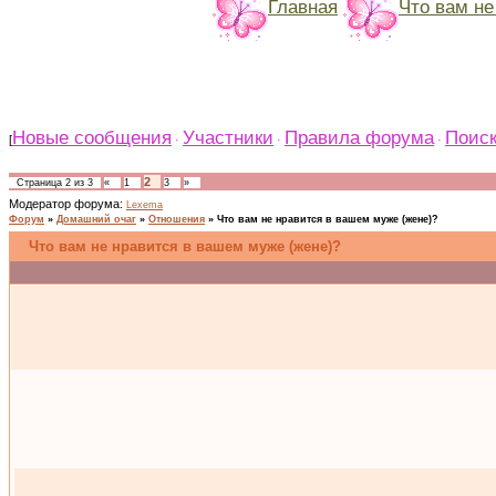
Главная
Что вам не
Новые сообщения
Участники
Правила форума
Поис
[
·
·
·
2
Страница
2
из
3
«
1
3
»
Модератор форума:
Lexema
Форум
»
Домашний очаг
»
Отношения
»
Что вам не нравится в вашем муже (жене)?
Что вам не нравится в вашем муже (жене)?