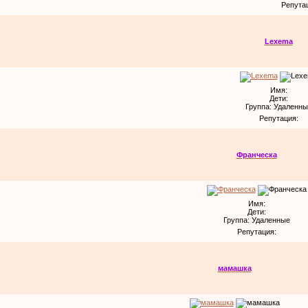
Репута
Lexema
Имя:
Дети:
Группа: Удаленны
Репутация:
Франческа
Имя:
Дети:
Группа: Удаленные
Репутация:
мамашка