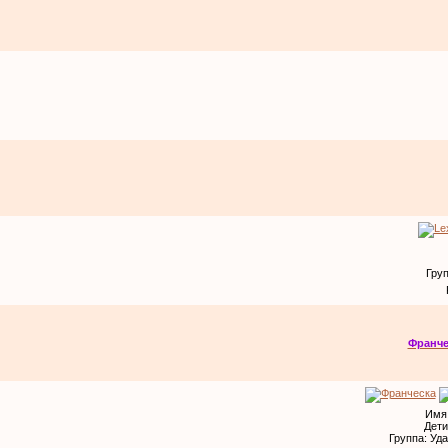
Гру
Франче
Имя
Дети
Группа: Уд