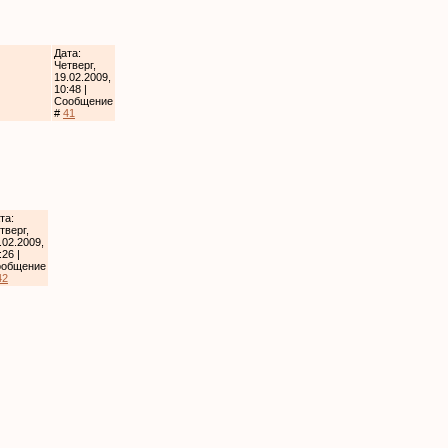
Дата:
Четверг,
19.02.2009,
10:48 |
Сообщение
#
41
та:
тверг,
.02.2009,
:26 |
ообщение
42