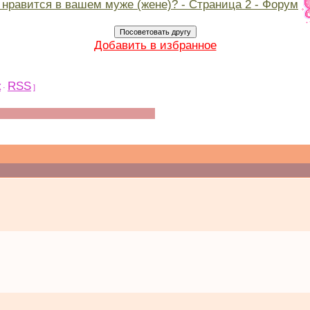
 нравится в вашем муже (жене)? - Страница 2 - Форум
Добавить в избранное
к
RSS
·
]