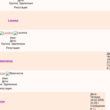
Дети:
Группа: Удаленные
Репутация:
Lexema
Имя:
Дети:
Группа: Удаленные
Репутация:
Да
Че
19
ранческа
21
С
#
Имя:
Дети:
па: Удаленные
епутация:
Дата:
Четверг,
19.02.2009,
ска
21:29 |
Сообщение
#
43