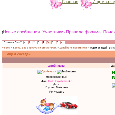
Главная
Ищем сосед
Новые сообщения
Участники
Правила форума
Поис
[
·
·
·
5
Страница
5
из
7
«
1
2
3
4
6
7
»
Форум
»
Кроха. Всё о форуме и его жителях.
»
Давайте познакомимся!
»
Ищем соседей!
(Из к
Ищем соседей!
Двойняшки
Да
И
Новорождённый
В
Имя:
Kirill Herashchenko
Дети:
Группа: Мамочка
Репутация: