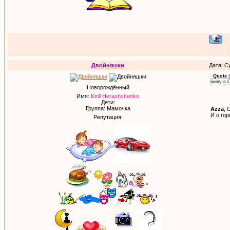
Двойняшки
Дата: С
Quote
(
живу в 
Новорождённый
Имя:
Kirill Herashchenko
Дети:
Группа: Мамочка
Azza
, 
И о гор
Репутация: