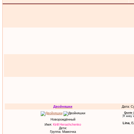
Двойняшки
Дата: С
Quote
(
Я живу 
Новорождённый
Lina
, 
Имя:
Kirill Herashchenko
Дети:
Группа: Мамочка