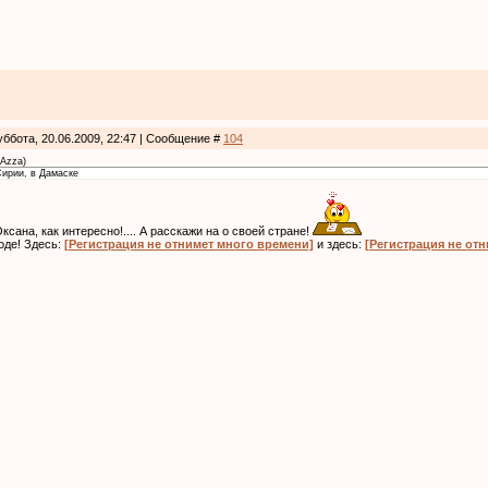
уббота, 20.06.2009, 22:47 | Сообщение #
104
Azza
)
Сирии, в Дамаске
Оксана, как интересно!.... А расскажи на о своей стране!
оде! Здесь:
[Регистрация не отнимет много времени]
и здесь:
[Регистрация не от