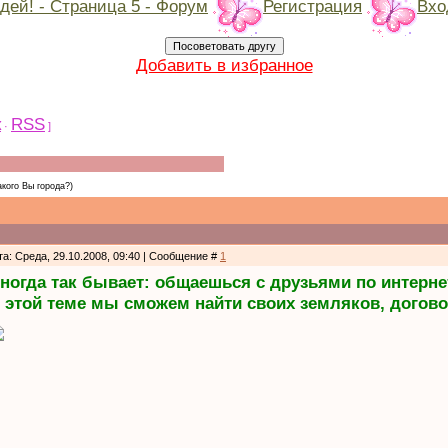
ей! - Страница 5 - Форум
Регистрация
Вхо
Добавить в избранное
к
RSS
·
]
акого Вы города?)
та: Среда, 29.10.2008, 09:40 | Сообщение #
1
ногда так бывает: общаешься с друзьями по интерне
 этой теме мы сможем найти своих земляков, договор