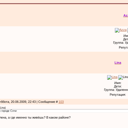
Az
Им
Дет
Группа: У
Репут
Lina
Имя:
Дети:
Группа: Удален
Репутация:
уббота, 20.06.2009, 22:43 | Сообщение #
103
Lina
)
в городе Сочи
Елена, а где именно ты живёшь? В каком районе?