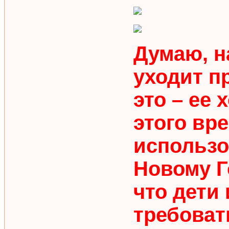
Думаю, н
уходит п
это – ее
этого вр
использо
Новому Г
что дети
требоват