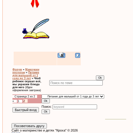
Форум
»
Мамочкин
ресторан
»
Питание
для малышей от 1
года до 3 лет
»
Чтоб
ребенок скушал всё,
мы украсим блюда
для него
(Идеи
оформления завтрака)
Страница
2
из
2
2
«
1
Поиск:
Сайт о материнстве и детях "Кроха" © 2026