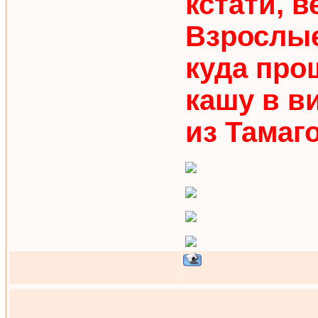
кстати, в
Взрослые 
куда про
кашу в в
из Тамаг