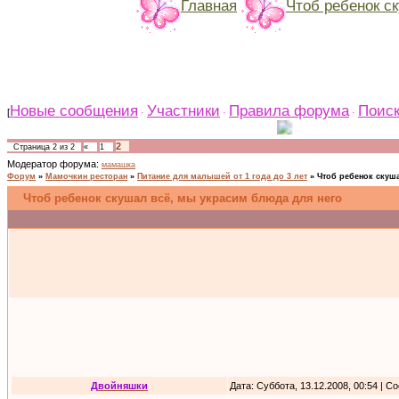
Главная
Чтоб ребенок с
Новые сообщения
Участники
Правила форума
Поис
[
·
·
·
2
Страница
2
из
2
«
1
Модератор форума:
мамашка
Форум
»
Мамочкин ресторан
»
Питание для малышей от 1 года до 3 лет
»
Чтоб ребенок скуш
Чтоб ребенок скушал всё, мы украсим блюда для него
Двойняшки
Дата: Суббота, 13.12.2008, 00:54 | 