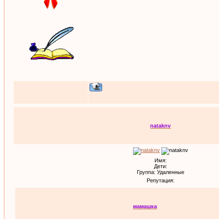
nataknv
Имя:
Дети:
Группа: Удаленные
Репутация:
мамашка