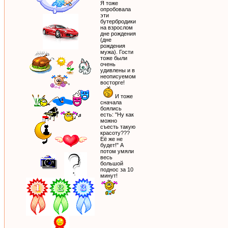
Я тоже
опробовала
эти
бутербродики
на взрослом
дне рождения
(дне
рождения
мужа). Гости
тоже были
очень
удивлены и в
неописуемом
восторге!
И тоже
сначала
боялись
есть: "Ну как
можно
съесть такую
красоту???
Её же не
будет!" А
потом умяли
весь
большой
поднос за 10
минут!