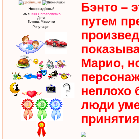
Бэнто – 
Новорождённый
Имя:
Kirill Herashchenko
путем пр
Дети:
Группа: Мамочка
Репутация:
произвед
показыва
Марио, н
персонаж
неплохо 
люди уме
принятия