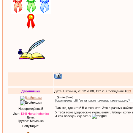
Двойняшки
Дата: Пятница, 26.12.2008, 12:12 | Сообщение #
33
Quote
(
Вика
)
Какая прелесть!!! Где ты только находишь такую красоту?
Там же, где и ты! В интернете! Это с разных сайто
Новорождённый
У тебя тоже здоровские украшения! Лебеди, котик и
Имя:
Kirill Herashchenko
А как лебедей сделать?
Дети:
Группа: Мамочка
Репутация: