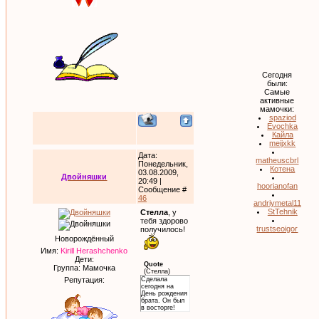
Сегодня
были:
Самые
активные
мамочки:
spaziod
Evochka
Кайла
meijxkk
Дата:
matheuscbrl
Понедельник,
Котена
03.08.2009,
Двойняшки
20:49 |
hoorianofan
Сообщение #
46
andriymetal11
StTehnik
Стелла
, у
тебя здорово
trustseoigor
получилось!
Новорождённый
Имя:
Kirill Herashchenko
Дети:
Quote
Группа: Мамочка
(
Стелла
)
Сделала
Репутация:
сегодня на
День рождения
брата. Он был
в восторге!