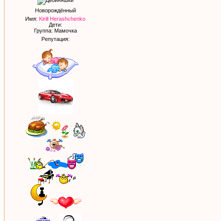
Новорождённый
Имя:
Kirill Herashchenko
Дети:
Группа: Мамочка
Репутация: