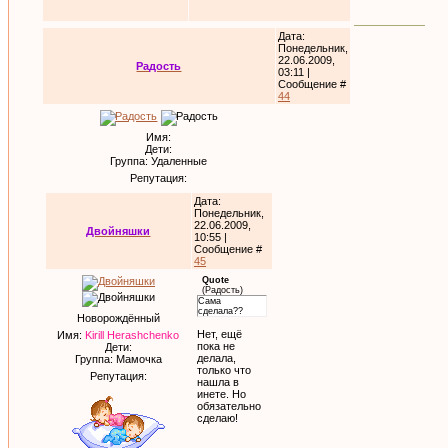
Дата:
Понедельник,
22.06.2009,
Радость
03:11 |
Сообщение #
44
Имя:
Дети:
Группа: Удаленные
Репутация:
Дата:
Понедельник,
22.06.2009,
Двойняшки
10:55 |
Сообщение #
45
Quote
(
Радость
)
Сама
сделала??
Новорождённый
Нет, ещё
Имя:
Kirill Herashchenko
пока не
Дети:
делала,
Группа: Мамочка
только что
Репутация:
нашла в
инете. Но
обязательно
сделаю!