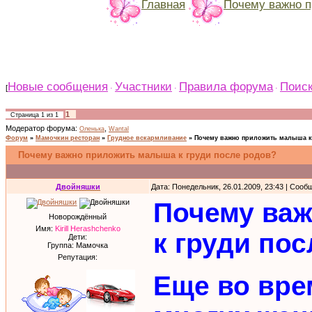
Главная
Почему важно п
Новые сообщения
Участники
Правила форума
Поис
[
·
·
·
1
Страница
1
из
1
Модератор форума:
,
Оленька
Wantal
Форум
»
Мамочкин ресторан
»
Грудное вскармливание
»
Почему важно приложить малыша к
Почему важно приложить малыша к груди после родов?
Двойняшки
Дата: Понедельник, 26.01.2009, 23:43 | Соо
Почему ва
Новорождённый
Имя:
Kirill Herashchenko
к груди по
Дети:
Группа: Мамочка
Репутация:
Еще во вре