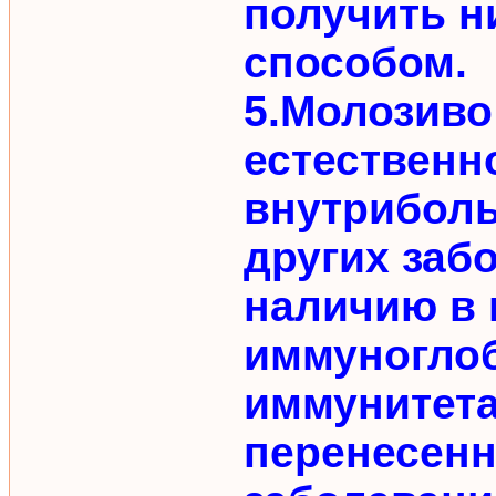
получить н
способом.
5.Молозиво
естественн
внутрибол
других заб
наличию в
иммуноглоб
иммунитета
перенесен