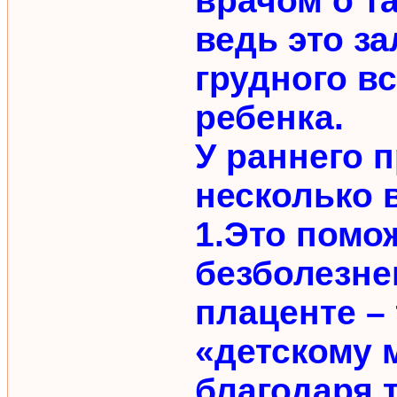
врачом о т
ведь это з
грудного в
ребенка.
У раннего 
несколько 
1.Это помож
безболезне
плаценте –
«детскому 
благодаря 