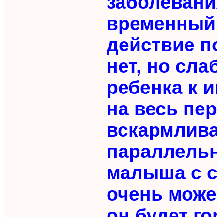
заболевани
временный,
действие п
нет, но сл
ребенка к 
на весь пе
вскармлива
параллельн
малыша с с
очень може
он будет г