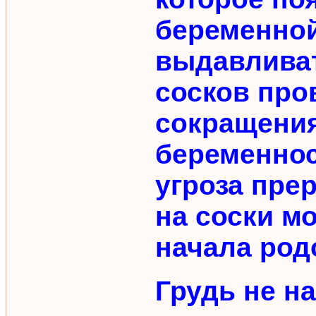
беременной
выдавливат
сосков про
сокращения
беременнос
угроза пре
на соски м
начала род
Грудь не на