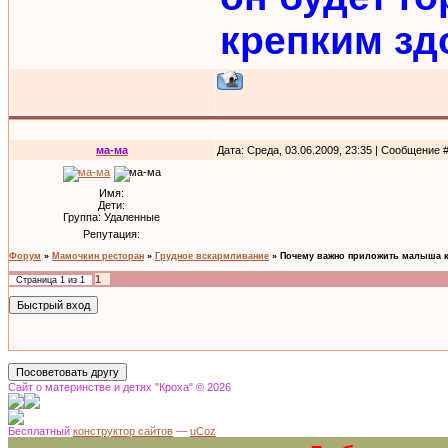
крепким зд
ма-ма
Дата: Среда, 03.06.2009, 23:35 | Сообщение 
Имя:
Дети:
Группа: Удаленные
Репутация:
Форум
»
Мамочкин ресторан
»
Грудное вскармливание
»
Почему важно приложить малыша к
1
Страница
1
из
1
Сайт о материнстве и детях "Кроха" © 2026
Бесплатный
конструктор сайтов
—
uCoz