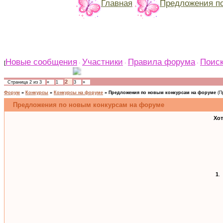
Главная
Предложения по
Новые сообщения
Участники
Правила форума
Поис
[
·
·
·
2
Страница
2
из
3
«
1
3
»
Форум
»
Конкурсы
»
Конкурсы на форуме
»
Предложения по новым конкурсам на форуме
(П
Предложения по новым конкурсам на форуме
Хот
1
.