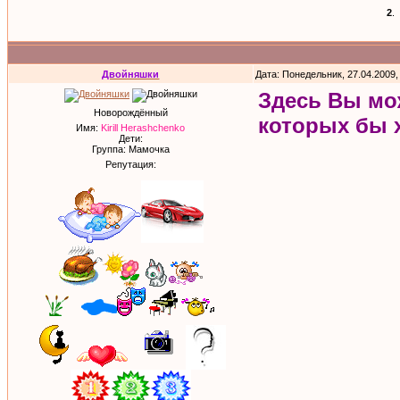
2
.
Двойняшки
Дата: Понедельник, 27.04.2009,
Здесь Вы мож
Новорождённый
которых бы х
Имя:
Kirill Herashchenko
Дети:
Группа: Мамочка
Репутация: