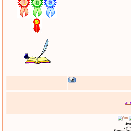
Ан
Имя
Дети
Группа: Уд