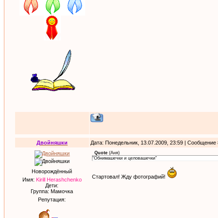
Двойняшки
Дата: Понедельник, 13.07.2009, 23:59 | Сообщение
Quote
(
Аня
)
"Обнимашечки и целовашечки"
Новорождённый
Стартовал! Жду фотографий!
Имя:
Kirill Herashchenko
Дети:
Группа: Мамочка
Репутация: