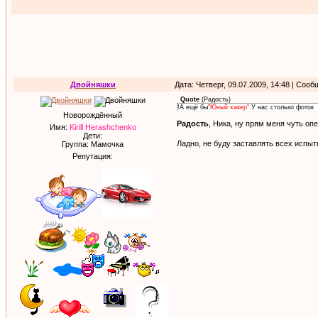
Двойняшки
Дата: Четверг, 09.07.2009, 14:48 | Соо
Quote
(
Радость
)
!А ещё бы
"Юный хакер"
У нас столько фоток
Новорождённый
Радость
, Ника, ну прям меня чуть оп
Имя:
Kirill Herashchenko
Дети:
Ладно, не буду заставлять всех испыт
Группа: Мамочка
Репутация: