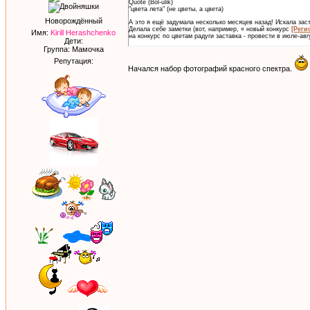
Quote (Bol-ulik)
"цвета лета" (не цветы, а цвета)
Новорождённый
А это я ещё задумала несколько месяцев назад! Искала заст
Делала себе заметки (вот, например, « новый конкурс
[Реги
Имя:
Kirill Herashchenko
на конкурс по цветам радуги заставка - провести в июле-авг
Дети:
Группа: Мамочка
Репутация:
Начался набор фотографий красного спектра.