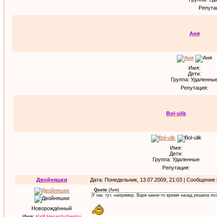
Репута
Аня
Имя:
Дети:
Группа: Удаленны
Репутация:
Bol-ulik
Имя:
Дети:
Группа: Удаленные
Репутация:
Двойняшки
Дата: Понедельник, 13.07.2009, 21:03 | Сообщение
Quote
(
Аня
)
У нас тут, например, Варя какое-то время назад решила поз
Новорождённый
Имя:
Kirill Herashchenko