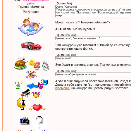
Дети:
Quote
(
Аня
)
Группа: Мамочка
Quote (Юлианна)
"Первая ложка, самостоятельно донесённая до рта"! (и мал
Репутация:
Или что-то типа "После еды" или "Вот и покушали", где дет
пищи.
Может назвать "Накорми себя сам"?
Аня
, отличные конкурсы!!!
Quote
(
Bol-ulik
)
"цветы лета", "закатом пламенея..."
Эти конкурсы уже готовлю! С Викой до её отъезда
соответствующие фотки.
Quote
(
Bol-ulik
)
"плоды лета"
Это будет в августе, в конце. Так же. как и конкурс 
Quote
(
Bol-ulik
)
"цвета лета" (не цветы, а цвета)
А это я ещё задумала несколько месяцев назад! И
Делала себе заметки (вот, например, « новый кон
времени]
на конкурс по цветам радуги заставка -