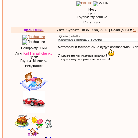
Имя:
Дети:
Группа: Удаленные
Репутация:
Двойняшки
Дата: Суббота, 18.07.2009, 22:42 | Сообщение #
42
Quote
(
Bol-ulik
)
Насекомые в природе", "Бабочки"
Фотографии макросъёмке будут обязательно! В ав
Новорождённый
Имя:
Kirill Herashchenko
Я разве не написала в планах?
Дети:
Тогда пойду испраявлю -допишу!
Группа: Мамочка
Репутация: