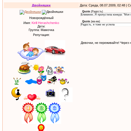
Двойняшки
Дата: Среда, 08.07.2009, 02:48 |
Quote
(
Радость
)
Блиииннн..Я пропустила конкурс "Моя п
Новорождённый
Quote
(
ма-ма
)
Имя:
Kirill Herashchenko
Радость, я тоже не успела
Дети:
Группа: Мамочка
Репутация:
Девочки, не переживайте! Через