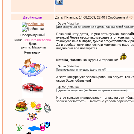
Двойняшки
Дата: Пятница, 14.08.2009, 22:40 | Сообщение #
43
Quote
(
NataIIIa
)
Мои конкурсы в основном не о детях, так как детей пока не
Пока ещё нету деток, но уже есть пузико, запаса
Новорождённый
пузиков! Через несколько месяцев этот конкурс по
Имя:
Kirill Herashchenko
такой уже был в марте, думаю его устраивать 2 ра
Дети:
Да и вообще, если пропустили конкурс, не расстр
Группа: Мамочка
поздно они все повторятся!
Репутация:
NataIIIa
, Наташа, конкурсы интересные!
Quote
(
NataIIIa
)
Тени исчезают в полдень (фото теней)
А этот конкурс уже запланирован на август! Так чт
скоро будет объявлен!
Quote
(
NataIIIa
)
Царителли отдыхает (необычые и странные памятники)
И этот конкурс планировался. только на сентябрь.
записи посмотреть.... может не успела перенести 