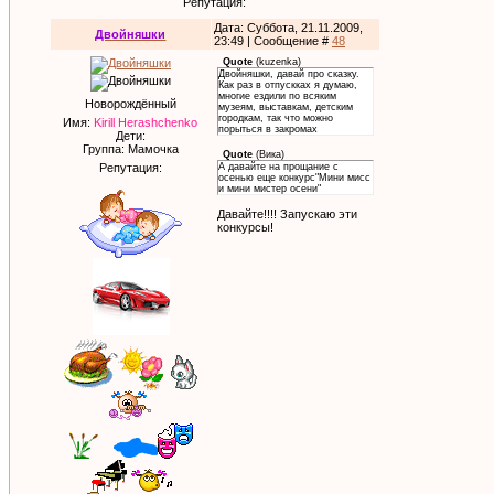
Репутация:
Дата: Суббота, 21.11.2009,
Двойняшки
23:49 | Сообщение #
48
Quote
(
kuzenka
)
Двойняшки, давай про сказку.
Как раз в отпускках я думаю,
многие ездили по всяким
Новорождённый
музеям, выставкам, детским
городкам, так что можно
Имя:
Kirill Herashchenko
порыться в закромах
Дети:
Группа: Мамочка
Quote
(
Вика
)
Репутация:
А давайте на прощание с
осенью еще конкурс"Мини мисс
и мини мистер осени"
Давайте!!!! Запускаю эти
конкурсы!