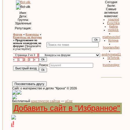
Сегодня
были:
Самые
активные
Имя:
мамочки:
Дети:
spaziod
Группа:
Evochka
Удаленные
Кайла
Репутация:
meijxkk
Форум
»
Конкурсы
»
matheuscbrl
Конкурсы на форуме
Котена
»
Предложения по
новым конкурсам на
форуме
(Предлагайте
hoorianofan
и участвуйте!)
andriymetal11
Страница
2
из
3
StTehnik
2
«
1
3
»
trustseoigor
Поиск:
Сайт о материнстве и детях "Кроха" © 2026
Бесплатный
конструктор сайтов
—
uCoz
Добавить сайт в "Избранное"