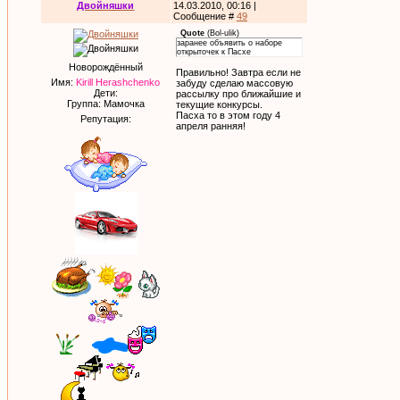
Двойняшки
14.03.2010, 00:16 |
Сообщение #
49
Quote
(
Bol-ulik
)
заранее объявить о наборе
открыточек к Пасхе
Новорождённый
Правильно! Завтра если не
Имя:
Kirill Herashchenko
забуду сделаю массовую
Дети:
рассылку про ближайшие и
Группа: Мамочка
текущие конкурсы.
Пасха то в этом году 4
Репутация:
апреля ранняя!