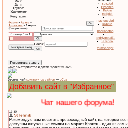
мамочки:
Имя:
spaziod
Дети:
Evochka
Группа:
Кайла
Удаленные
meijxkk
Репутация:
matheuscbrl
Форум
»
Архив
»
Котена
Архив тем
»
8 марта
(Поздравления)
hoorianofan
Страница
1
из
1
andriymetal11
1
StTehnik
Поиск:
trustseoigor
Сайт о материнстве и детях "Кроха" © 2026
Бесплатный
конструктор сайтов
—
uCoz
Добавить сайт в "Избранное"
Чат нашего форума!