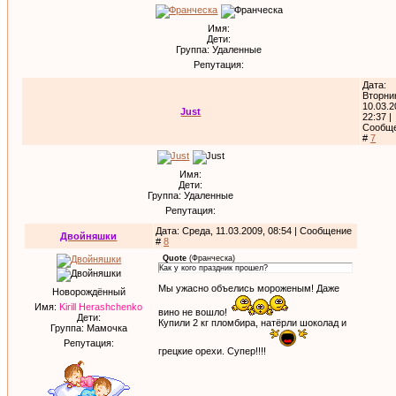
Имя:
Дети:
Группа: Удаленные
Репутация:
Дата:
Вторни
10.03.2
Just
22:37 |
Сообщ
#
7
Имя:
Дети:
Группа: Удаленные
Репутация:
Дата: Среда, 11.03.2009, 08:54 | Сообщение
Двойняшки
#
8
Quote
(
Франческа
)
Как у кого праздник прошел?
Мы ужасно объелись мороженым! Даже
Новорождённый
Имя:
Kirill Herashchenko
вино не вошло!
Дети:
Купили 2 кг пломбира, натёрли шоколад и
Группа: Мамочка
Репутация:
грецкие орехи. Супер!!!!