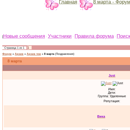
Главная
8 марта - Фору
Новые сообщения
Участники
Правила форума
Поис
[
·
·
·
1
Страница
1
из
1
Форум
»
Архив
»
Архив тем
»
8 марта
(Поздравления)
8 марта
Just
Имя:
Дети:
Группа: Удаленные
Репутация:
Вика