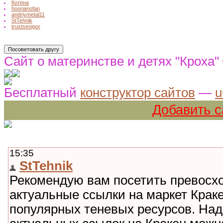
Котена
hoorianofan
andriymetal11
StTehnik
trustseoigor
Сайт о материнстве и детях "Кроха"
Бесплатный
конструктор сайтов
—
u
Добавить с