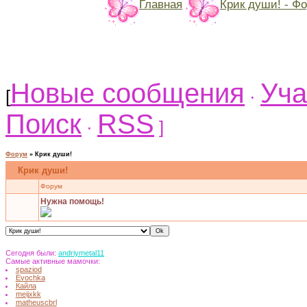
Главная
Крик души! - Ф
Новые сообщения
Уча
[
·
Поиск
RSS
·
]
Форум
»
Крик души!
Крик души!
Форум
Нужна помощь!
Сегодня были:
andriymetal11
Самые активные мамочки:
spaziod
Evochka
Кайла
meijxkk
matheuscbrl